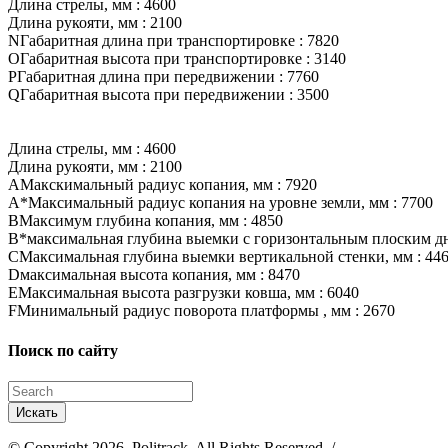
Длина стрелы, мм :
4600
Длина рукояти, мм :
2100
N
Габаритная длина при транспортировке :
7820
O
Габаритная высота при транспортировке :
3140
P
Габаритная длина при передвижении :
7760
Q
Габаритная высота при передвижении :
3500
Длина стрелы, мм :
4600
Длина рукояти, мм :
2100
A
Макскимальный радиус копания, мм :
7920
A*
Максимальный радиус копания на уровне земли, мм :
7700
B
Максимум глубина копания, мм :
4850
B*
максимальная глубина выемки с горизонтальным плоским дн
C
Максимальная глубина выемки вертикальной стенки, мм :
44
D
максимальная высота копания, мм :
8470
E
Максимальная высота разгрузки ковша, мм :
6040
F
Минимальный радиус поворота платформы , мм :
2670
Поиск по сайту
© Copyright 2026, Politrack. All Rights Reserved. /