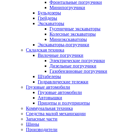
Фронтальные погрузчики
Минипогрузчики
Бульдозеры
Грейдеры
Экскаваторы
Гусеничные экскаваторы
Колесные экскаваторы
Миниэкскаваторы
Экскаваторы-погрузчики
Складская техника
Вилочные погрузчики
Электрические погрузчики
Дизельные погрузчики
Газобензиновые погрузчики
Штабелеры
Гидравлические тележки
Грузовые автомобили
Грузовые автомобили
Автовышки
Прицепы и полуприцепы
Коммунальная техника
Средства малой механизации
Запасные части
Шины
Производители