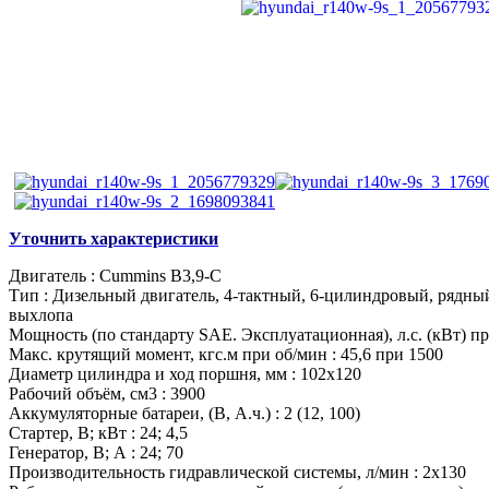
Уточнить характеристики
Двигатель :
Cummins B3,9-C
Тип :
Дизельный двигатель, 4-тактный, 6-цилиндровый, рядны
выхлопа
Мощность (по стандарту SAE. Эксплуатационная), л.с. (кВт) пр
Макс. крутящий момент, кгс.м при об/мин :
45,6 при 1500
Диаметр цилиндра и ход поршня, мм :
102х120
Рабочий объём, см3 :
3900
Аккумуляторные батареи, (В, А.ч.) :
2 (12, 100)
Стартер, В; кВт :
24; 4,5
Генератор, В; А :
24; 70
Производительность гидравлической системы, л/мин :
2х130