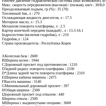
Рабочее давление гидравлической системы (max возможное), кг
Макс. скорость передвижения (высокая) / (низкая), км/ч :
30/8,0
Преодолеваемый подъем, гр (%) :
35 (70)
Топливный бак, л :
270
Охлаждающая жидкость двигателя, л :
17.5
Моторное масло, л :
15.3
Механизм поворота платформы, л :
2.5
Картер конечной передачи (каждый) , л :
13.3-16.1
Iидросистема (включая гидробак), л :
210
Гидробак,л :
124
Страна производитель :
Республика Корея
A
Колесная база :
2600
B
Ширина колеи :
1944
C
Дорожный просвет под противовесом :
1210
D
Задний радиус поворота платформы :
2330
D*
Длина задней части поворота платформы :
2310
E
Ширина кабины машины :
2475
F
Высота машины :
3140
G
Минимальный дорожный просвет :
397
H
Общая ширина :
2500
I
Дорожный просвет под отвалом :
440
Ширина отвала :
2500
M
Ширина с выдвинутыми опорами :
3600