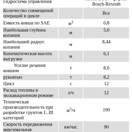
Гидросхема управления
Bosch-Rexroth
Количество совмещений
Все
операций в цикле
3
Емкость ковша по SAE
0,8
м
Наибольшая глубина
5,0
м
копания
Наибольший радиус
8,44
м
копания
Кинематическая высота
6,1
м
выгрузки
Усилие резания:
т
8,0
ковшом
рукоятью
т
8,2
Цикл
с
12
Расход топлива в
л/ч
12
экскавационном режиме
Техническая
производительность при
3
190
м
/ч
разработке грунтов I...III
категорий
Скорость передвижения
км/час
90
максимальная