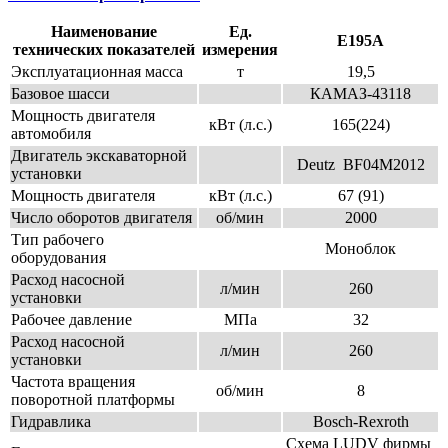
Наименование
Ед.
E195А
технических показателей
измерения
Эксплуатационная масса
т
19,5
Базовое шасси
КАМАЗ-43118
Мощность двигателя
кВт (л.с.)
165(224)
автомобиля
Двигатель экскаваторной
Deutz BF04M2012
установки
Мощность двигателя
кВт (л.с.)
67 (91)
Число оборотов двигателя
об/мин
2000
Тип рабочего
Моноблок
оборудования
Расход насосной
л/мин
260
установки
Рабочее давление
МПа
32
Расход насосной
л/мин
260
установки
Частота вращения
об/мин
8
поворотной платформы
Гидравлика
Bosch-Rexroth
Схема LUDV фирмы