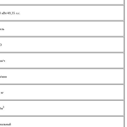
3 кВт/49,35 л.с.
ель
D
км/ч
л/мин
 кг
3
3м
иальный