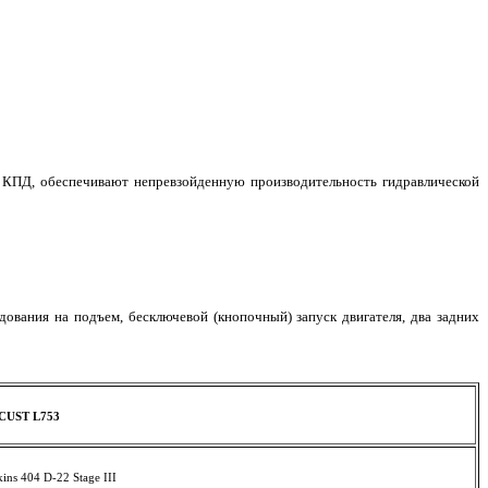
ПД, обеспечивают непревзойденную производительность гидравлической
ования на подъем, бесключевой (кнопочный) запуск двигателя, два задних
CUST L753
kins 404 D-22 Stage III