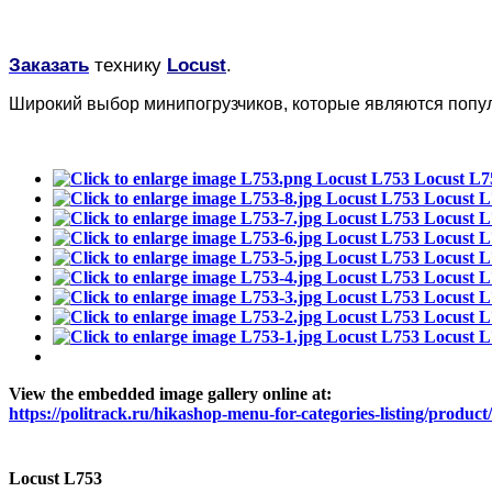
Заказать
технику
Locust
.
Широкий выбор минипогрузчиков, которые являются попу
Locust L753
Locust L7
Locust L753
Locust L
Locust L753
Locust L
Locust L753
Locust L
Locust L753
Locust L
Locust L753
Locust L
Locust L753
Locust L
Locust L753
Locust L
Locust L753
Locust L
View the embedded image gallery online at:
https://politrack.ru/hikashop-menu-for-categories-listing/produ
Locust L753