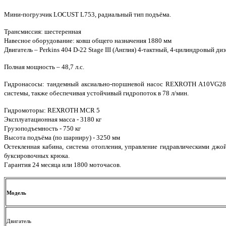
Мини-погрузчик LOCUST L753, радиальный тип подъёма.
Трансмиссия: шестеренная
Навесное оборудование: ковш общего назначения 1880 мм
Двигатель – Perkins 404 D-22 Stage III (Англия) 4-тактный, 4-цилиндровый 
Полная мощность – 48,7 л.с.
Гидронасосы: тандемный аксиально-поршневой насос REXROTH A10VG28/
системы, также обеспечивая устойчивый гидропоток в 78 л/мин.
Гидромоторы: REXROTH MCR 5
Эксплуатационная масса - 3180 кг
Грузоподъемность - 750 кг
Высота подъёма (по шарниру) - 3250 мм
Остекленная кабина, система отопления, управление гидравлическими джо
буксировочных крюка.
Гарантия 24 месяца или 1800 моточасов.
Модель
Двигатель