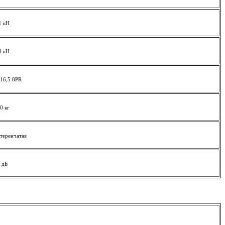
1 кН
4 кН
16,5 8PR
0 кг
теренчатая
 дБ