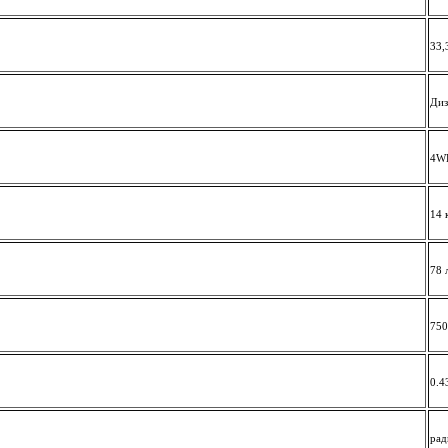
33,
Диз
4W
14 
78 
750
0.4
рад