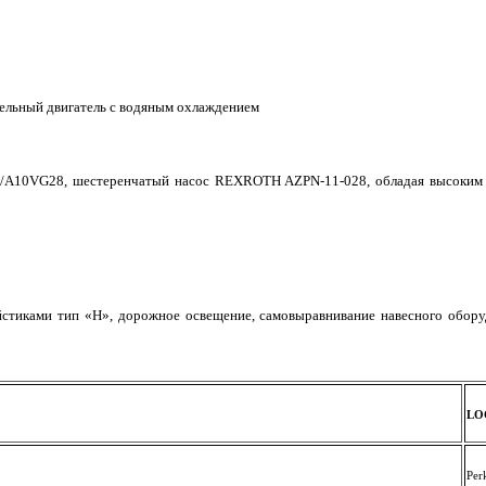
дизельный двигатель с водяным охлаждением
A10VG28, шестеренчатый насос REXROTH AZPN-11-028, обладая высоким К
йстиками тип «Н», дорожное освещение, самовыравнивание навесного оборуд
LO
Per