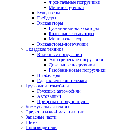
Фронтальные погрузчики
Минипогрузчики
Бульдозеры
Грейдеры
Экскаваторы
Гусеничные экскаваторы
Колесные экскаваторы
Миниэкскаваторы
Экскаваторы-погрузчики
Складская техника
Вилочные погрузчики
Электрические погрузчики
Дизельные погрузчики
Газобензиновые погрузчики
Штабелеры
Гидравлические тележки
Грузовые автомобили
Грузовые автомобили
Автовышки
Прицепы и полуприцепы
Коммунальная техника
Средства малой механизации
Запасные части
Шины
Производители