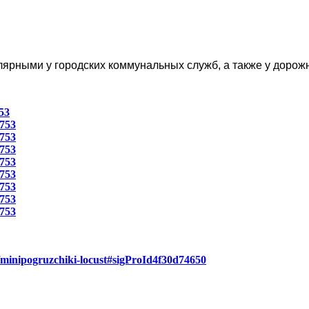
лярными у городских коммунальных служб, а также у доро
53
753
753
753
753
753
753
753
753
ct/minipogruzchiki-locust#sigProId4f30d74650