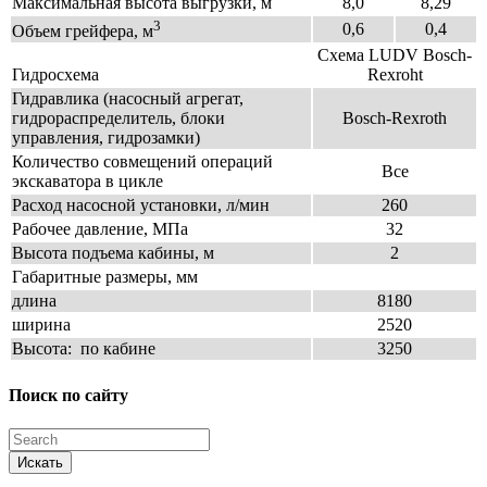
Максимальная высота выгрузки, м
8,0
8,29
3
0,6
0,4
Объем грейфера, м
Схема LUDV Bosch-
Гидросхема
Rexroht
Гидравлика (насосный агрегат,
гидрораспределитель, блоки
Bosch-Rexroth
управления, гидрозамки)
Количество совмещений операций
Все
экскаватора в цикле
Расход насосной установки, л/мин
260
Рабочее давление, МПа
32
Высота подъема кабины, м
2
Габаритные размеры, мм
длина
8180
ширина
2520
Высота: по кабине
3250
Поиск по сайту