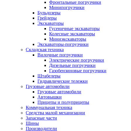
Фронтальные погрузчики
Минипогрузчики
Бульдозеры
Грейдеры
Экскаваторы
Гусеничные экскаваторы
Колесные экскаваторы
Миниэкскаваторы
Экскаваторы-погрузчики
Складская техника
Вилочные погрузчики
Электрические погрузчики
Дизельные погрузчики
Газобензиновые погрузчики
Штабелеры
Гидравлические тележки
Грузовые автомобили
Грузовые автомобили
Автовышки
Прицепы и полуприцепы
Коммунальная техника
Средства малой механизации
Запасные части
Шины
Производители