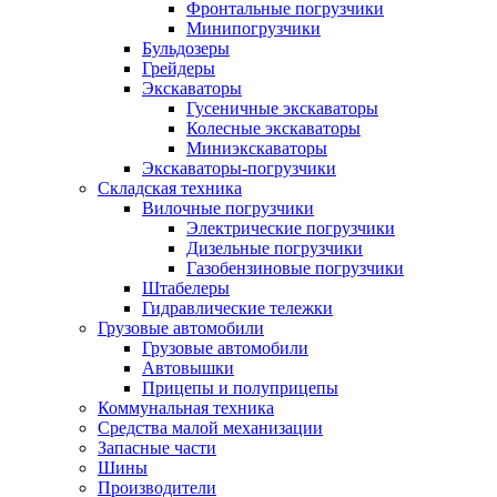
Фронтальные погрузчики
Минипогрузчики
Бульдозеры
Грейдеры
Экскаваторы
Гусеничные экскаваторы
Колесные экскаваторы
Миниэкскаваторы
Экскаваторы-погрузчики
Складская техника
Вилочные погрузчики
Электрические погрузчики
Дизельные погрузчики
Газобензиновые погрузчики
Штабелеры
Гидравлические тележки
Грузовые автомобили
Грузовые автомобили
Автовышки
Прицепы и полуприцепы
Коммунальная техника
Средства малой механизации
Запасные части
Шины
Производители