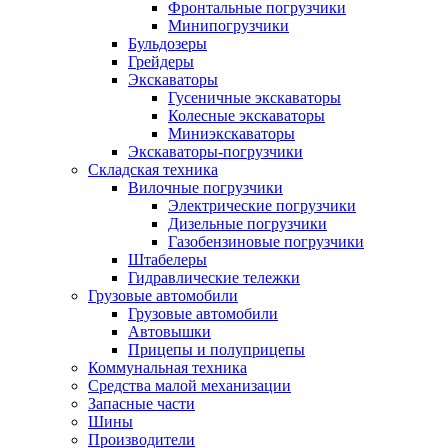
Фронтальные погрузчики
Минипогрузчики
Бульдозеры
Грейдеры
Экскаваторы
Гусеничные экскаваторы
Колесные экскаваторы
Миниэкскаваторы
Экскаваторы-погрузчики
Складская техника
Вилочные погрузчики
Электрические погрузчики
Дизельные погрузчики
Газобензиновые погрузчики
Штабелеры
Гидравлические тележки
Грузовые автомобили
Грузовые автомобили
Автовышки
Прицепы и полуприцепы
Коммунальная техника
Средства малой механизации
Запасные части
Шины
Производители